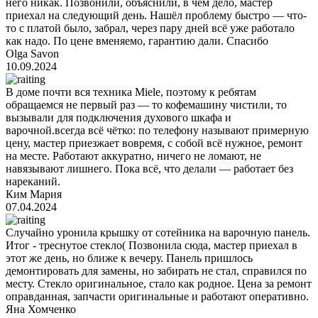
него никак. Позвонили, объяснили, в чём дело, мастер
приехал на следующий день. Нашёл проблему быстро — что-
то с платой было, забрал, через пару дней всё уже работало
как надо. По цене вменяемо, гарантию дали. Спасибо
Olga Savon
10.09.2024
В доме почти вся техника Miele, поэтому к ребятам
обращаемся не первый раз — то кофемашину чистили, то
вызывали для подключения духового шкафа и
варочной.всегда всё чётко: по телефону называют примерную
цену, мастер приезжает вовремя, с собой всё нужное, ремонт
на месте. Работают аккуратно, ничего не ломают, не
навязывают лишнего. Пока всё, что делали — работает без
нареканий.
Ким Мария
07.04.2024
Случайно уронила крышку от сотейника на варочную панель.
Итог - треснутое стекло( Позвонила сюда, мастер приехал в
этот же день, но ближе к вечеру. Панель пришлось
демонтировать для замены, но забирать не стал, справился по
месту. Стекло оригинальное, стало как родное. Цена за ремонт
оправданная, запчасти оригинальные и работают оперативно.
Яна Хомченко