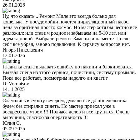
26.01.2026
Ну, что сказать... Ремонт Миле это всегда больно для
кошелька. У посудомойки полетел циркуляционный насос,
цена за оригинал просто космос. Но мастер хотя бы честно все
разложил: или ставим родное и забываем на 5-10 лет, или
идем за новой. Выбрали ремонт. Заменили на месте. После
себя все убрал, заново подключил. К сервису вопросов нет.
Игорь Николаевич
12.01.2026
Гладилка стала выдавать ошибку по накипи и блокироватся.
Вызвал спеца из этого сервиса, почистили, систему промыли.
Пока все работает, посмотрим надолго ли хватит
D. Vorontsov
14.11.2025
Сламались в суботу вечером, думали все до понедельника
будем без стиралки сидеть. Но мастер приехал уже в
воскресенье утром !!! Полчаса делов и все крутится. Очень
выручили, спасибо за оперативность !!!
Юлия С.
05.09.2025
Моя старушка Miele Softtronic начала так греметь при отжиме,