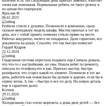
наличии есть. На следующий день приехал заменил. Работает
снова как новенькая. Нормальные ребята, не тянут резину и
по ценам без сюрпризов.
Ярослав Ф.
06.01.2025
Разбили стекло у духовки. Позвонили в компанию, сразу
сказали менеджеру модель шкафа. Мастер приехал в тот же
день, все с собой привёз, поменял стекло прямо на месте.
Работал аккуратно, ничего не поцарапал. Дали гарантию, все
документы на руках. Спасибо, что так быстро помогли!
Гордей Кудров
22.12.2024
Гладильная система перестала подавать пар.Сначала думала,
что что-то с настройками, но увы. Нашла ребят по ремонту,
описала по телефону,что и как. Приехал мастер, быстро
разобрался, что сгорел какой-то элемент. Починили в тот же
день, работать как новая.Было бы дольше и дороже, если бы в
сервис везла. А так —быстро и все по делу. На новую деталь
еще и гарантию дали)
Ксения
29.11.2024
Холодильник стал плохо морозить, а дома двое детей — без