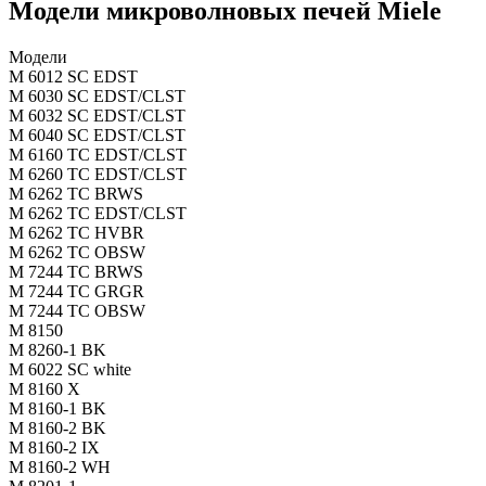
Модели микроволновых печей Miele
Модели
M 6012 SC EDST
M 6030 SC EDST/CLST
M 6032 SC EDST/CLST
M 6040 SC EDST/CLST
M 6160 TC EDST/CLST
M 6260 TC EDST/CLST
M 6262 TC BRWS
M 6262 TC EDST/CLST
M 6262 TC HVBR
M 6262 TC OBSW
M 7244 TC BRWS
M 7244 TC GRGR
M 7244 TC OBSW
M 8150
M 8260-1 BK
M 6022 SC white
M 8160 X
M 8160-1 BK
M 8160-2 BK
M 8160-2 IX
M 8160-2 WH