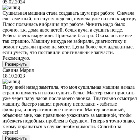
05.02.2024
Сушильная машина стала создавать шум при работе. Сначала
еле заметный, но спустя неделю, шумела уже на всю квартиру.
Плюс появилась вибрация прт работе. Чинить надо было
срочно, т.к. дома двое детей, белья куча, а сушить негде.
Ребята очень выручили. Приехали быстро. Оказалось не все
так страшно. Машину никуда не забирали, диагностику и
ремонт сдел
али прямо на месте. Цены более чем адекватные,
если учесть, что поставили оригинальные запчасти.
Рекомендую.
Развернуть
Савина Мария
18.10.2023
Пару дней назад заметила, что моя сушильная машина начала
странно шуметь и плохо сушить белье. Мастер смог приехать
уже через пару часов после моего звонка. Тщательно осмотрел
машину, быстро нашел причину неполадки - забитые
фильтры, и оперативно все почистил. Мастер вежливый,
объяснил мне, как правильно ухаживать за машиной, чтобы
избежать подобны
х проблем в будущем. Теперь я точно знаю,
к кому обращаться в случае необходимости. Спасибо за
сервис!
Развернуть